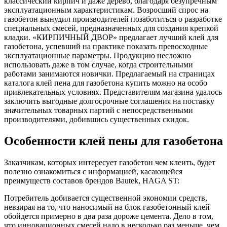
классический кирпич и даже дерево, благодаря безупречным
эксплуатационным характеристикам. Возросший спрос на
газобетон вынудил производителей позаботиться о разработке
специальных смесей, предназначенных для создания крепкой
кладки. «КИРПИЧНЫЙ ДВОР» предлагает лучший клей для
газобетона, успевший на практике показать превосходные
эксплуатационные параметры. Продукцию несложно
использовать даже в том случае, когда строительными
работами занимаются новички. Предлагаемый на страницах
каталога клей пена для газобетона купить можно на особо
привлекательных условиях. Представителям магазина удалось
заключить выгодные долгосрочные соглашения на поставку
значительных товарных партий с непосредственными
производителями, добившись существенных скидок.
Особенности клей пены для газобетона
Заказчикам, которых интересует газобетон чем клеить, будет
полезно ознакомиться с информацией, касающейся
преимуществ составов брендов Bautek, HAGA ST:
Потребитель добивается существенной экономии средств,
невзирая на то, что наносимый на блок газобетонный клей
обойдется примерно в два раза дороже цемента. Дело в том,
что инновационных смесей надо в несколько раз меньше, чем