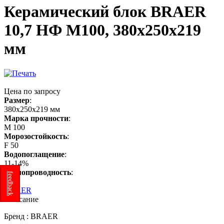
Керамический блок BRAER
10,7 НФ М100, 380х250х219
мм
Цена по запросу
Размер
:
380х250х219 мм
Марка прочности
:
М 100
Морозостойкость
:
F 50
Водопоглащение
:
11-14%
Теплопроводность
:
feedback
0.10
BRAER
Описание
Бренд : BRAER